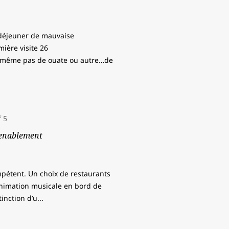
t déjeuner de mauvaise
ière visite 26
et même pas de ouate ou autre…de
nvenablement
mpétent. Un choix de restaurants
 animation musicale en bord de
tinction d’u
...