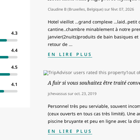
Claudine B (Bruxelles, Belgique)
sur
févr. 07, 2026
Hotel vieillot …grand complexe …laid..peti
cantine..chambre minablement à notre prem
4.3
janvier(2nuits)produits de bain basiques 
retour de
...
4.4
EN LIRE PLUS
4.5
A fuir si vous souhaitez être traité co
4.1
jchevassus
sur
oct. 23, 2019
Personnel très peu serviable, souvent inco
(ceux ouverts en tous cas très limité). Une
piscine bruyante et peu en ligne avec la dis
EN LIRE PLUS