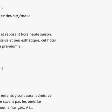
nce des sargasses
et reposant hors haute saison.
assive et peu esthétique, cet hôtel
re premium a
...
 enfants y sont aussi admis, ce
savent pas les tenir. Le
ut le français. A l
...