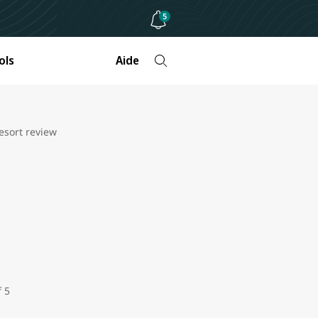
5
ols
Aide
esort review