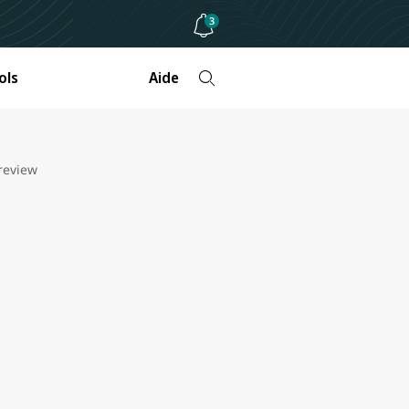
3
ols
Aide
review