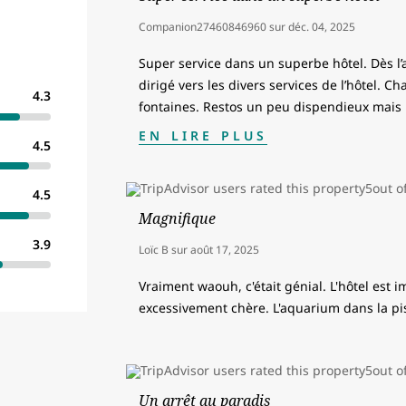
Companion27460846960
sur
déc. 04, 2025
Super service dans un superbe hôtel. Dès l’
dirigé vers les divers services de l’hôtel. 
4.3
fontaines. Restos un peu dispendieux mais 
EN LIRE PLUS
4.5
4.5
Magnifique
3.9
Loïc B
sur
août 17, 2025
Vraiment waouh, c'était génial. L'hôtel est i
excessivement chère. L'aquarium dans la pi
Un arrêt au paradis