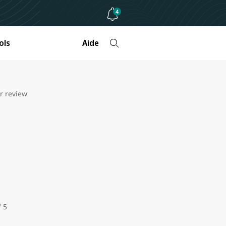
4
ols
Aide
r review