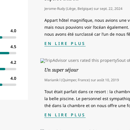
Jerome-Rudy (Liège, Belgique)
sur
sept. 22, 2024
Appart hôtel magnifique, nous avions une v
mais nous pouvions voir l’océan également. 
4.0
nous avons été surclassé car l’un de nous fê
EN LIRE PLUS
4.5
4.2
Un super séjour
4.0
Marianik l (Quimper, France)
sur
août 10, 2019
Tout était parfait dans ce resort : la chambr
la belle piscine. Le personnel est sympathi
thé dans la chambre et on nous offre une fo
EN LIRE PLUS