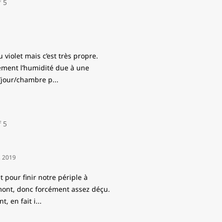
 violet mais c’est très propre.
ément l’humidité due à une
$/jour/chambre p
...
, 2019
pour finir notre périple à
rmont, donc forcément assez déçu.
t, en fait i
...