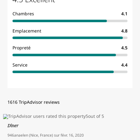
Chambres
4.1
Emplacement
4.8
Propreté
4.5
Service
4.4
1616 TripAdvisor reviews
Dîner
946anaelen (Nice, France)
sur
févr. 16, 2020