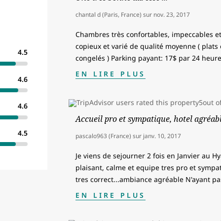
chantal d (Paris, France)
sur
nov. 23, 2017
Chambres très confortables, impeccables et
copieux et varié de qualité moyenne ( plats c
4.5
congelés ) Parking payant: 17$ par 24 heur
EN LIRE PLUS
4.6
4.6
Accueil pro et sympatique, hotel agréab
4.5
pascalo963 (France)
sur
janv. 10, 2017
Je viens de sejourner 2 fois en Janvier au H
plaisant, calme et equipe tres pro et symp
tres correct...ambiance agréable N'ayant pa
EN LIRE PLUS