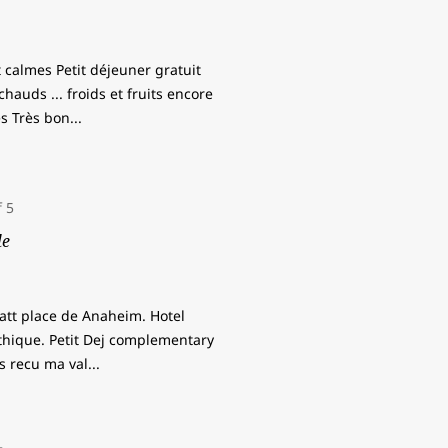
 calmes Petit déjeuner gratuit
hauds ... froids et fruits encore
es Très bon
...
le
yatt place de Anaheim. Hotel
athique. Petit Dej complementary
s recu ma val
...