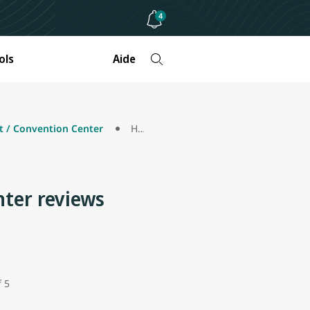
4
ols
Aide
t / Convention Center
Hyatt Place at the Anaheim Resort / Convention Center review
nter reviews