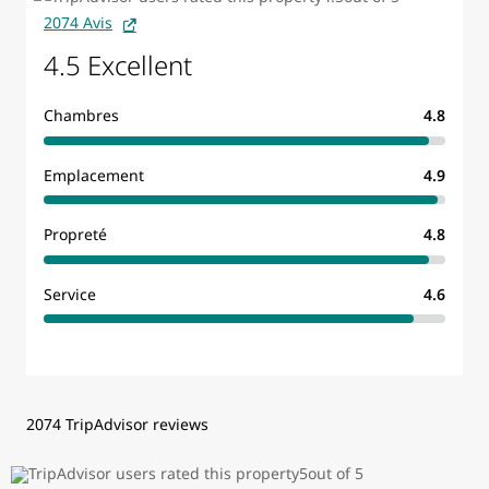
2074 Avis
4.5 Excellent
Chambres
4.8
Emplacement
4.9
Propreté
4.8
Service
4.6
2074 TripAdvisor reviews