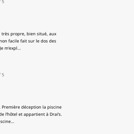
 très propre, bien situé, aux
on facile fait sur le dos des
 Je m'expl
...
l. Première déception la piscine
 l’hôtel et appartient à Drai’s.
iscine
...