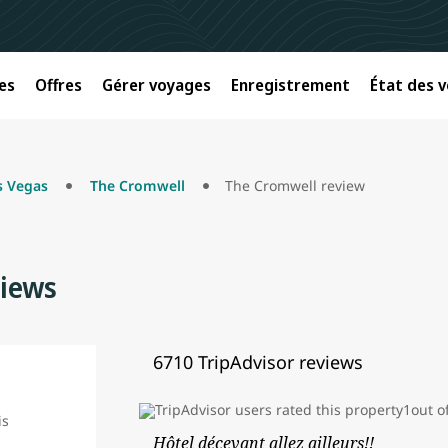
es
Offres
Gérer voyages
Enregistrement
État des v
s Vegas
The Cromwell
The Cromwell review
views
6710 TripAdvisor reviews
Hôtel décevant allez ailleurs!!