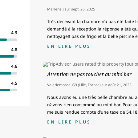
Marlene I
sur
sept. 26, 2025
Très décevant la chambre n’a pas été faite le
demandé à la réception la réponse a été qu’i
4.3
nettoyage!! pas de frigo et la belle piscine e
EN LIRE PLUS
4.8
4.6
Attention ne pas toucher au mini bar
4.5
Valeriemoreau59 (Lille, France)
sur
août 21, 2023
Nous avons eu une très belle chambre au 
n’avons rien consommé au mini bar. Pour a
me suis rendue compte d’une taxe de 54.18$
EN LIRE PLUS